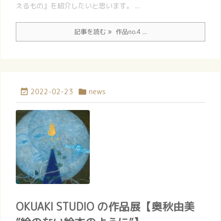
えるもの』を紹介したいと思います。 ...
記事を読む
作品no.4 ...
2022-02-23
news


OKUAKI STUDIO の作品展【奥秋由美