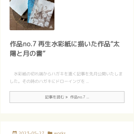
作品no.7 再生水彩紙に描いた作品“太
陽と月の書”
水彩紙の切れ端からハガキを漉く記事を先月公開いたしま
した。その時のハガキにドローイングを ...
記事を読む
作品no.7 ...
2023-05-27
works

