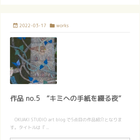
2022-03-17
works


作品 no.5 “キミへの手紙を綴る夜”
OKUAKI STUDIO art blog で5点目の作品紹介となりま
す。タイトルは『 ...