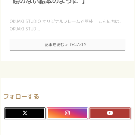
“絵のない絵本のように”】
OKUAKI STUDIO オリジナルフレームで額装 こんにちは、
OKUAKI STUD ...
記事を読む
OKUAKI S ...
フォローする