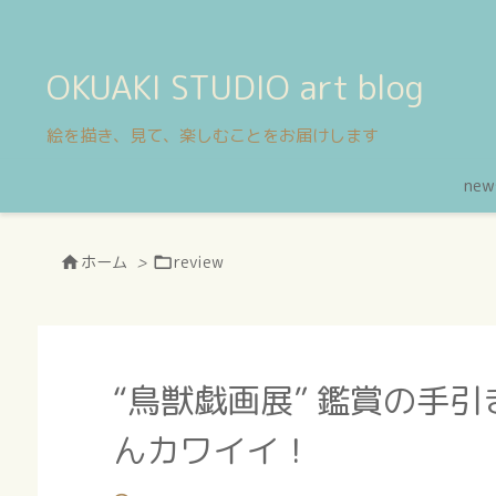
OKUAKI STUDIO art blog
絵を描き、見て、楽しむことをお届けします
new
ホーム
>
review


“鳥獣戯画展” 鑑賞の手
んカワイイ！