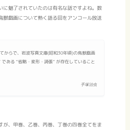
いに魅了されていたのは有名な話ですよね。数
鳥獣戯画について熱く語る回をアンコール放送
からで、岩波写真文庫(昭和30年頃)の鳥獣戯画
 である “省略・変形・誇張” が存在していること
手塚治虫
すが、甲巻、乙巻、丙巻、丁巻の四巻全てをま