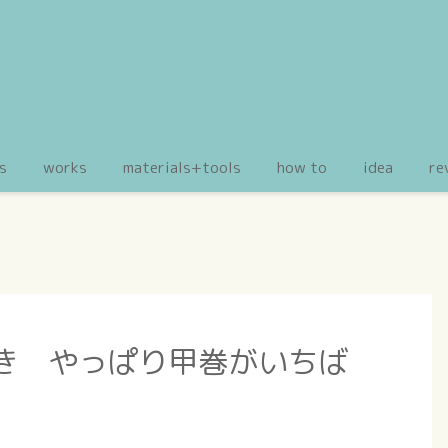
s
works
materials+tools
how to
idea
re
引き やっぱり甲巻がいちば