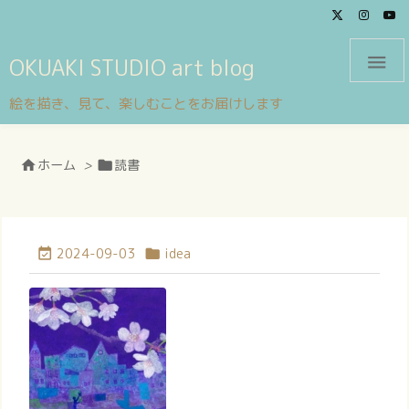

OKUAKI STUDIO art blog
絵を描き、見て、楽しむことをお届けします
ホーム
>
読書


2024-09-03
idea

